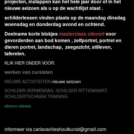
projecten, instappen kan het hele jaar door of in het
nieuwe seizoen als u op de wachtlijst staat .
schilderlessen vinden plaats op de maandag dinsdag
woensdag en donderdag avond en ochtend.
Deelname korte blokjes
masterclass olieverf
voor
gevorderden
aan bod komen , zelfportret, portret en
dieren portret, landschap, zeegezicht, stilleven,
taferelen.
KLIK HIER ONDER VOOR:
werken van cursisten
NIEUWE ACTIVITEITEN
nieuwe seizoen
SCHILDER VERWENDAG- SCHILDER RITTENKAART-
SCHILDERTECHNIEK TRAINING
nieuwe seizoen
Inschrijven voor de schildercursus en teken lessen, vrijschilderen en
masterclasses locatie Galerie Bernheze Nistelrode.
informeer via carlavanlieshoutkunst@gmail.com