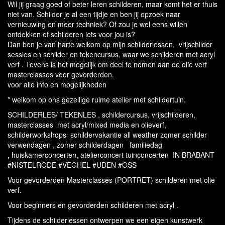
Wil jij graag goed of beter leren schilderen, maar komt het er thuis
niet van. Schilder je al een tijdje en ben jij opzoek naar
vernieuwing en meer techniek? Of zou je wel eens willen
ontdekken of schilderen iets voor jou is?
Dan ben je van harte welkom op mijn schilderlessen, vrijschilder
sessies en schilder en tekencursus, waar we schilderen met acryl
verf . Tevens is het mogelijk om deel te nemen aan de olie verf
masterclasses voor gevorderden.
voor alle info en mogelijkheden
* welkom op ons gezellige ruime atelier met schildertuin.
SCHILDERLES/ TEKENLES , schildercursus, vrijschilderen,
masterclasses met acryl/mixed media en olieverf,
schilderworkshops schildervakantie all weather zomer schilder
verwendagen , zomer schilderdagen familiedag
, huiskamerconcerten, atelierconcert tuinconcerten IN BRABANT
#NISTELRODE #VEGHEL #UDEN #OSS
Voor gevorderden Masterclasses (PORTRET) schilderen met olie
verf.
Voor beginners en gevorderden schilderen met acryl .
Tijdens de schilderlessen ontwerpen we een eigen kunstwerk