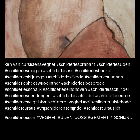
ken van cursistensVeghel #schilderlesbrabant #schilderlesUden
#schilderlesmegen #schilderlesoss #schilderlesboekel
#schilderlesNijmegen #schilderlesEerde #schilderlesnuenen
#schilderlesheeswijk-dinther #schilderlesloosbroek
#schilderlesschaijk #schilderleseindhoven #schilderlesschijndel
#schilderlesdendungen #schilderlesschijndel #schilderleseerde
#schilderlesvught #vrijschilderenveghel #vrijschilderennistelrode
#schildercursus #vrijschilderenschijndel #schildercursuslith
#schilderlessen #VEGHEL #UDEN #OSS #GEMERT # SCHIJND