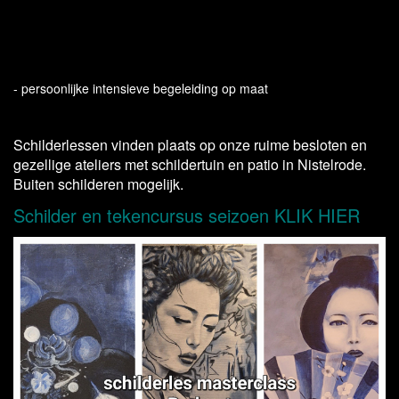
-lesblok van 15 lessen.
-gehele seizoen schilderen onder professionele begeleiding op niveau,
van September tot en met Mei
- persoonlijke intensieve begeleiding op maat
​-strippenkaart, vrij schilderen
3 sessies van 2.5 uur
Schilderlessen vinden plaats op onze ruime besloten en
gezellige ateliers met schildertuin en patio in Nistelrode.
Buiten schilderen mogelijk.
Schilder en tekencursus seizoen KLIK HIER