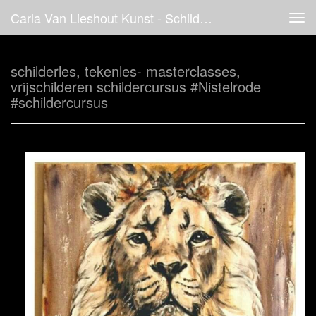
Carla Van Lieshout Kunst - Schilderles, Tekenles- Masterclasses, Vrijschilderen Schildercursus #Nistelrode #schildercursus
Tog
navi
schilderles, tekenles- masterclasses,
vrijschilderen schildercursus #Nistelrode
#schildercursus