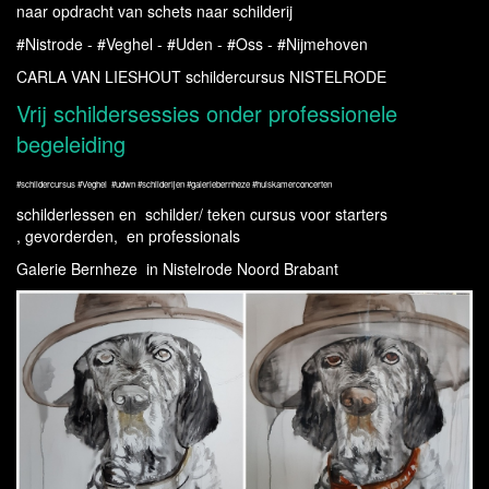
naar opdracht van schets naar schilderij
#Nistrode - #Veghel - #Uden - #Oss - #Nijmehoven
CARLA VAN LIESHOUT schildercursus NISTELRODE
Vrij schildersessies onder professionele
begeleiding
#schildercursus #Veghel #udwn #schilderijen #galeriebernheze #huiskamerconcerten
schilderlessen en schilder/ teken cursus voor starters
, gevorderden, en professionals
Galerie Bernheze in Nistelrode Noord Brabant