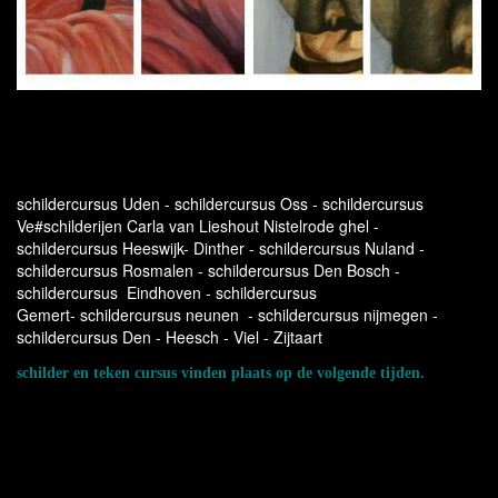
Je kunt jezelf aanmelden voor de cursus om deel te nemen aan de
schilderlessen die dagelijks plaats vinden op ons gezellige ruime en
sfeervol inspirerende atelier met patio, voorzien van alle benodigde
schildermaterialen, te Nistelrode.
schildercursus Uden - schildercursus Oss - schildercursus
Ve#schilderijen Carla van Lieshout Nistelrode ghel -
schildercursus Heeswijk- Dinther - schildercursus Nuland -
schildercursus Rosmalen - schildercursus Den Bosch -
schildercursus Eindhoven - schildercursus
Gemert- schildercursus neunen - schildercursus nijmegen -
schildercursus Den - Heesch - Viel - Zijtaart
schilder en teken cursus vinden plaats op de volgende tijden.
ochtend uren van 9.30 uur tot 12.00 uur.
avonduren van 19.00 uur tot 21.30.
U kunt u zelf opgeven voor :