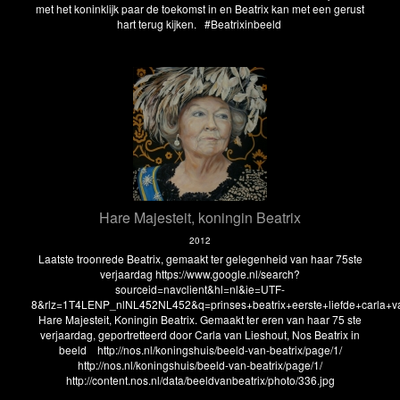
met het koninklijk paar de toekomst in en Beatrix kan met een gerust
hart terug kijken. #Beatrixinbeeld
Hare Majesteit, koningin Beatrix
2012
Laatste troonrede Beatrix, gemaakt ter gelegenheid van haar 75ste
verjaardag https://www.google.nl/search?
sourceid=navclient&hl=nl&ie=UTF-
8&rlz=1T4LENP_nlNL452NL452&q=prinses+beatrix+eerste+liefde+carla+va
Hare Majesteit, Koningin Beatrix. Gemaakt ter eren van haar 75 ste
verjaardag, geportretteerd door Carla van Lieshout, Nos Beatrix in
beeld
http://nos.nl/koningshuis/beeld-van-beatrix/page/1/
http://nos.nl/koningshuis/beeld-van-beatrix/page/1/
http://content.nos.nl/data/beeldvanbeatrix/photo/336.jpg