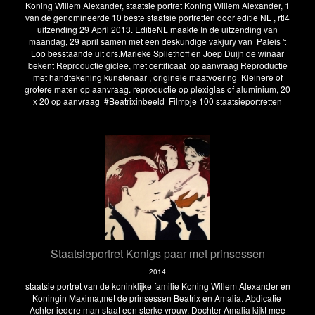
Koning Willem Alexander, staatsie portret Koning Willem Alexander, 1
van de genomineerde 10 beste staatsie portretten door editie NL , rtl4
uitzending 29 April 2013.
EditieNL maakte In de uitzending van
maandag, 29 april samen met een deskundige vakjury van Paleis 't
Loo besstaande uit drs.Marieke Spliethoff en Joep Duijn de winaar
bekent
Reproductie giclee, met certificaat op aanvraag
Reproductie
met handtekening kunstenaar , originele maatvoering
Kleinere of
grotere maten op aanvraag.
reproductie op plexiglas of aluminium, 20
x 20 op aanvraag
#Beatrixinbeeld
Filmpje 100 staatsieportretten
Staatsieportret Konigs paar met prinsessen
2014
staatsie portret van de koninklijke familie Koning Willem Alexander en
Koningin Maxima,met de prinsessen Beatrix en Amalia. Abdicatie
Achter iedere man staat een sterke vrouw. Dochter Amalia kijkt mee