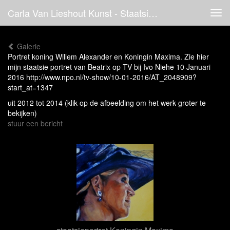
Carla Van Lieshout Kunst - Staatsie Portretten Koning, Koningsdag 2015, Kunst Van Koninklijkhuis, Willem Alexander En Maxima
Tog
navi
Galerie
Portret koning Willem Alexander en Koningin Maxima. Zie hier
mijn staatsie portret van Beatrix op TV bij Ivo Niehe 10 Januari
2016 http://www.npo.nl/tv-show/10-01-2016/AT_2048909?
start_at=1347
uit 2012 tot 2014
(klik op de afbeelding om het werk groter te
bekijken)
stuur een bericht