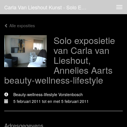
Carla Van Lieshout Kunst - Solo Exposietie Van Carla Van Lieshout, Annelies Aarts Beauty-Wellness-Lifestyle
Tog
navi
Alle exposities
Solo exposietie
van Carla van
Lieshout,
Annelies Aarts
beauty-wellness-lifestyle
Beauty-wellness-lifestyle Vorstenbosch
5 februari 2011 tot en met 5 februari 2011
Adresgegevens