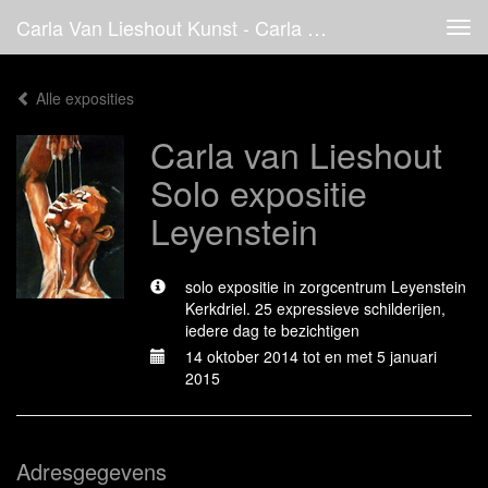
Carla Van Lieshout Kunst - Carla Van Lieshout Solo Expositie Leyenstein
Tog
navi
Alle exposities
Carla van Lieshout
Solo expositie
Leyenstein
solo expositie in zorgcentrum Leyenstein
Kerkdriel. 25 expressieve schilderijen,
iedere dag te bezichtigen
14 oktober 2014 tot en met 5 januari
2015
Adresgegevens