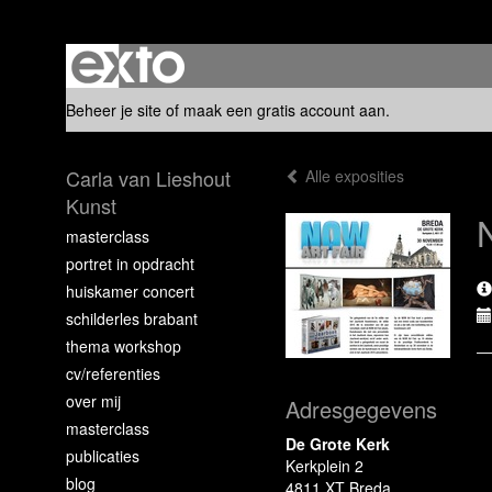
Beheer je site
of
maak een gratis account aan
.
Carla van Lieshout
Alle exposities
Kunst
masterclass
portret in opdracht
huiskamer concert
schilderles brabant
thema workshop
cv/referenties
over mij
Adresgegevens
masterclass
De Grote Kerk
publicaties
Kerkplein 2
blog
4811 XT Breda