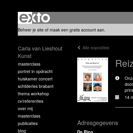
Beheer je site
of
maak een gratis account aan
.
Carla van Lieshout
Alle exposities
Kunst
Reiz
masterclass
portret in opdracht
Onze
huiskamer concert
door
schilderles brabant
prin
thema workshop
14 m
cv/referenties
over mij
masterclass
Adresgegevens
publicaties
blog
De Ring