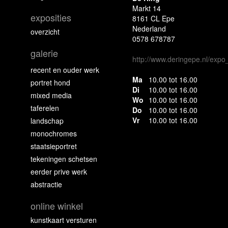
Markt 14
exposities
8161 CL Epe
Nederland
overzicht
0578 678787
galerie
http://www.deringepe.nl/exp
recent en ouder werk
Ma
10.00 tot 16.00
portret hond
Di
10.00 tot 16.00
mixed media
Wo
10.00 tot 16.00
taferelen
Do
10.00 tot 16.00
Vr
10.00 tot 16.00
landschap
monochromes
staatsieportret
tekeningen schetsen
eerder prive werk
abstractie
online winkel
kunstkaart versturen