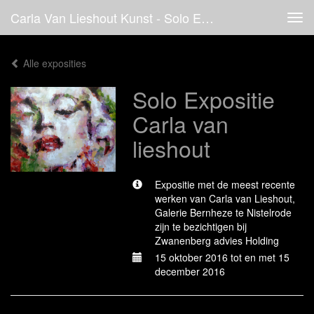
Carla Van Lieshout Kunst - Solo Expositie Carla Van Lieshout
Tog
navi
Alle exposities
Solo Expositie
Carla van
lieshout
Expositie met de meest recente
werken van Carla van Lieshout,
Galerie Bernheze te Nistelrode
zijn te bezichtigen bij
Zwanenberg advies Holding
15 oktober 2016 tot en met 15
december 2016