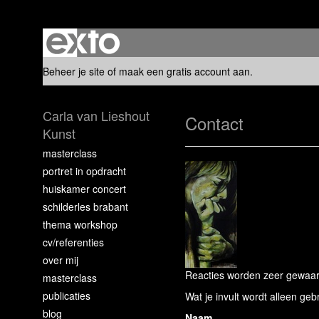
Beheer je site
of
maak een gratis account aan
.
Carla van Lieshout
Contact
Kunst
masterclass
portret in opdracht
huiskamer concert
schilderles brabant
thema workshop
cv/referenties
over mij
Reacties worden zeer gewaard
masterclass
publicaties
Wat je invult wordt alleen geb
blog
Naam