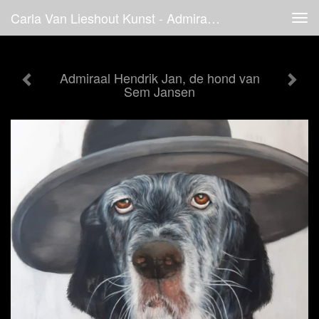
Carla Van Lieshout Kunst - Admiraal Hendrik Jan, De Hond Van Sem Jansen
Tog
navi
Admiraal Hendrik Jan, de hond van
Sem Jansen