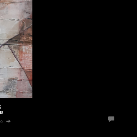
g
ia
to