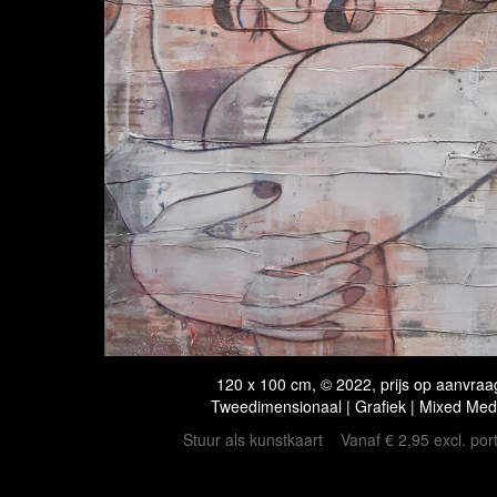
120 x 100 cm, © 2022, prijs op aanvraa
Tweedimensionaal | Grafiek | Mixed Med
Stuur als kunstkaart
Vanaf € 2,95 excl. por