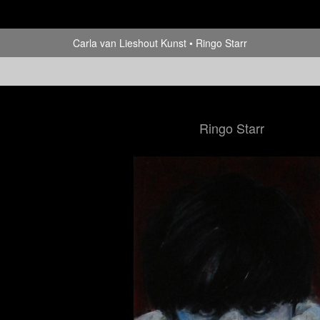
Carla van Lieshout Kunst
Ringo Starr
Ringo Starr